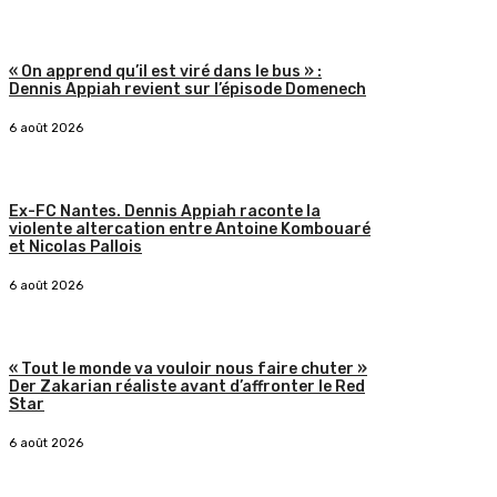
« On apprend qu’il est viré dans le bus » :
Dennis Appiah revient sur l’épisode Domenech
6 août 2026
Ex-FC Nantes. Dennis Appiah raconte la
violente altercation entre Antoine Kombouaré
et Nicolas Pallois
6 août 2026
« Tout le monde va vouloir nous faire chuter »
Der Zakarian réaliste avant d’affronter le Red
Star
6 août 2026