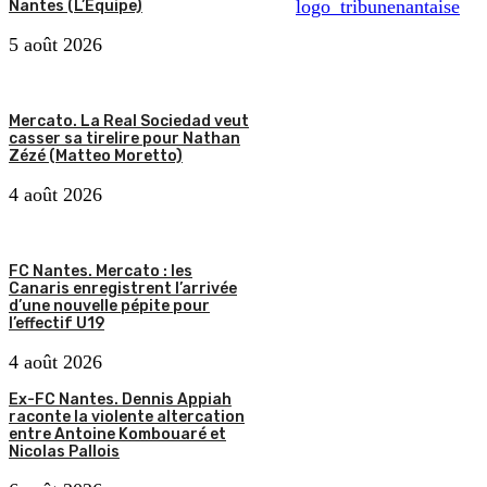
Nantes (L’Équipe)
5 août 2026
Mercato. La Real Sociedad veut
casser sa tirelire pour Nathan
Zézé (Matteo Moretto)
4 août 2026
FC Nantes. Mercato : les
Canaris enregistrent l’arrivée
d’une nouvelle pépite pour
l’effectif U19
4 août 2026
Ex-FC Nantes. Dennis Appiah
raconte la violente altercation
entre Antoine Kombouaré et
Nicolas Pallois