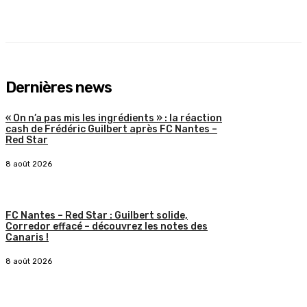
Dernières news
« On n’a pas mis les ingrédients » : la réaction
cash de Frédéric Guilbert après FC Nantes –
Red Star
8 août 2026
FC Nantes – Red Star : Guilbert solide,
Corredor effacé – découvrez les notes des
Canaris !
8 août 2026