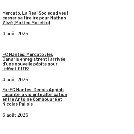
Mercato. La Real Sociedad veut
casser sa tirelire pour Nathan
Zézé (Matteo Moretto)
4 août 2026
FC Nantes. Mercato : les
Canaris enregistrent l’arrivée
d’une nouvelle pépite pour
l’effectif U19
4 août 2026
Ex-FC Nantes. Dennis Appiah
raconte la violente altercation
entre Antoine Kombouaré et
Nicolas Pallois
6 août 2026