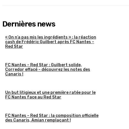
Dernières news
« On n’a pas mis les ingrédients » : la réaction
cash de Frédéric Guilbert après FC Nantes –
Red Star
FC Nantes – Red Star : Guilbert solide,
Corredor effacé – découvrez les notes des
Canaris !
Un but litigieux et une première ratée pour le
FC Nantes face au Red Star
FC Nantes – Red Star : la composition officielle
des Canaris, Amian remplaçant !