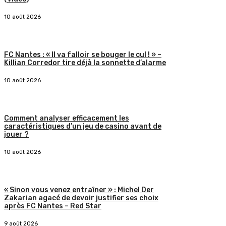
10 août 2026
FC Nantes : « Il va falloir se bouger le cul ! » –
Killian Corredor tire déjà la sonnette d’alarme
10 août 2026
Comment analyser efficacement les
caractéristiques d’un jeu de casino avant de
jouer ?
10 août 2026
« Sinon vous venez entraîner » : Michel Der
Zakarian agacé de devoir justifier ses choix
après FC Nantes – Red Star
9 août 2026