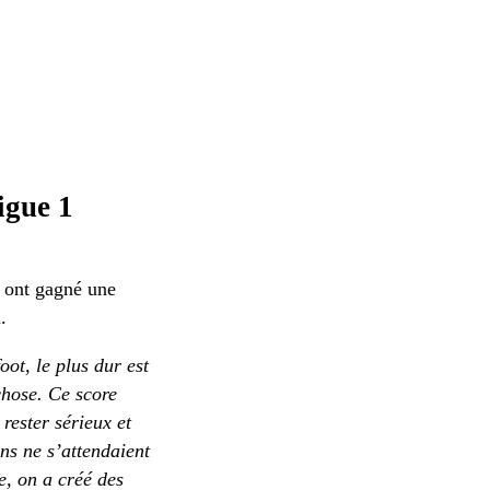
igue 1
s ont gagné une
.
ot, le plus dur est
chose. Ce score
 rester sérieux et
ns ne s’attendaient
e, on a créé des