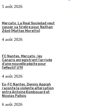
5 août 2026
Mercato. La Real Sociedad veut
casser sa tirelire pour Nathan
Zézé (Matteo Moretto)
4 août 2026
FC Nantes. Mercato : les
Canaris enregistrent l’arrivée
d’une nouvelle pépite pour
l’effectif U19
4 août 2026
Ex-FC Nantes. Dennis Appiah
raconte la violente altercation
entre Antoine Kombouaré et
Nicolas Pallois
6 août 2026