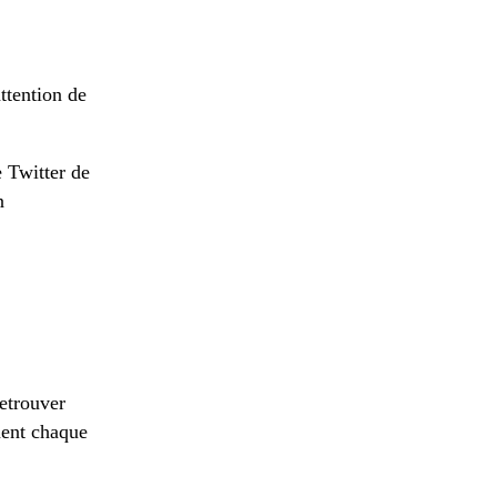
ttention de
e Twitter de
n
retrouver
ment chaque