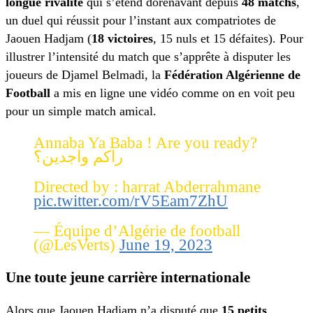
longue rivalité
qui s’étend dorénavant depuis
48 matchs
,
un duel qui réussit pour l’instant aux compatriotes de
Jaouen Hadjam (
18 victoires
, 15 nuls et 15 défaites). Pour
illustrer l’intensité du match que s’apprête à disputer les
joueurs de Djamel Belmadi, la
Fédération Algérienne de
Football
a mis en ligne une vidéo comme on en voit peu
pour un simple match amical.
Annaba Ya Baba ! Are you ready?
راكم واجدين؟
Directed by : harrat Abderrahmane
pic.twitter.com/rV5Eam7ZhU
— Équipe d’Algérie de football
(@LesVerts)
June 19, 2023
Une toute jeune carrière internationale
Alors que Jaouen Hadjam n’a disputé que
15 petits