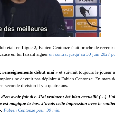
ub était en Ligue 2, Fabien Centonze était proche de revenir 
cause en lui faisant signer
un contrat jusqu’au 30 juin 2027 p
x renseignements début mai »
et suivrait toujours le joueur 
mpions ne devrait pas déplaire à Fabien Centonze. En mars der
en seconde division il y a quatre ans.
 d’en avoir fait dix. J’ai vraiment été bien accueilli (…) J’
ue est magique là-bas. J’avais cette impression avec le sout
»,
Fabien Centonze pour 90 min.