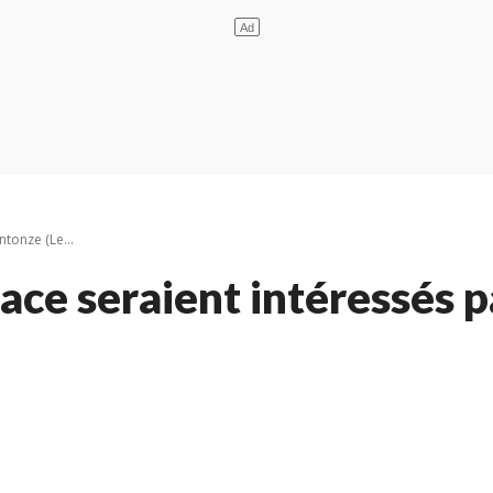
ntonze (Le...
lace seraient intéressés 