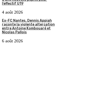
l’effectif U19
4 août 2026
Ex-FC Nantes. Dennis Appiah
raconte la violente altercation
entre Antoine Kombouaré et
Nicolas Pallois
6 août 2026