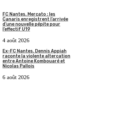
FC Nantes. Mercato : les
Canaris enregistrent l’arrivée
d’une nouvelle pépite pour
l’effectif U19
4 août 2026
Ex-FC Nantes. Dennis Appiah
raconte la violente altercation
entre Antoine Kombouaré et
Nicolas Pallois
6 août 2026