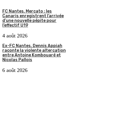
FC Nantes. Mercato : les
Canaris enregistrent l’arrivée
d’une nouvelle pépite pour
l’effectif U19
4 août 2026
Ex-FC Nantes. Dennis Appiah
raconte la violente altercation
entre Antoine Kombouaré et
Nicolas Pallois
6 août 2026