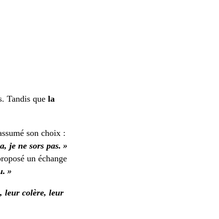
rs. Tandis que
la
 assumé son choix :
, je ne sors pas. »
proposé un échange
u. »
 leur colère, leur