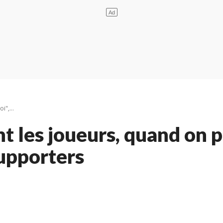
",...
 les joueurs, quand on pe
upporters