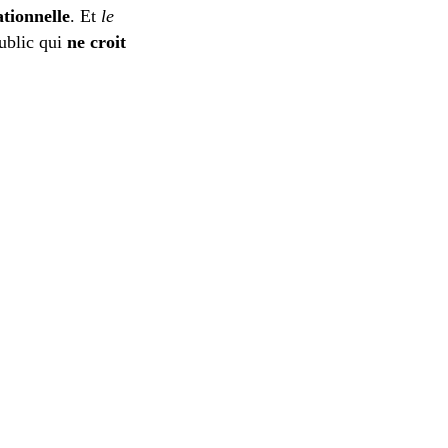
ationnelle
. Et
le
public qui
ne croit