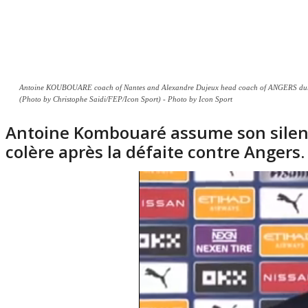
Antoine KOUBOUARE coach of Nantes and Alexandre Dujeux head coach of ANGERS during
(Photo by Christophe Saidi/FEP/Icon Sport) - Photo by Icon Sport
Antoine Kombouaré assume son silenc
colère après la défaite contre Angers.