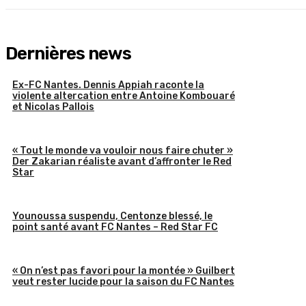
Dernières news
Ex-FC Nantes. Dennis Appiah raconte la
violente altercation entre Antoine Kombouaré
et Nicolas Pallois
« Tout le monde va vouloir nous faire chuter »
Der Zakarian réaliste avant d’affronter le Red
Star
Younoussa suspendu, Centonze blessé, le
point santé avant FC Nantes – Red Star FC
« On n’est pas favori pour la montée » Guilbert
veut rester lucide pour la saison du FC Nantes