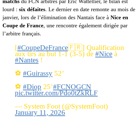
matchs
du FCN arbitrés par Eric Wattellier, le bilan est
lourd :
six défaites
. Le dernier en date remonte au mois de
janvier, lors de l’élimination des Nantais face à
Nice en
Coupe de France
, une rencontre également dirigée par
l’arbitre français.
[
#CoupeDeFrance
🇫🇷] Qualification
aux tirs au but 1-1 (3-5) de
#Nice
à
#Nantes
!
⚽️
#Guirassy
52’
⚽️
#Diop
25’
#FCNOGCN
pic.twitter.com/Pdo0tZkRLF
— System Foot (@SystemFoot)
January 11, 2026