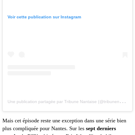
Voir cette publication sur Instagram
U
ne publication partagée par Tribune Nantaise (@tribunenantaise)
Mais cet épisode reste une exception dans une série bien
plus compliquée pour Nantes. Sur les
sept derniers