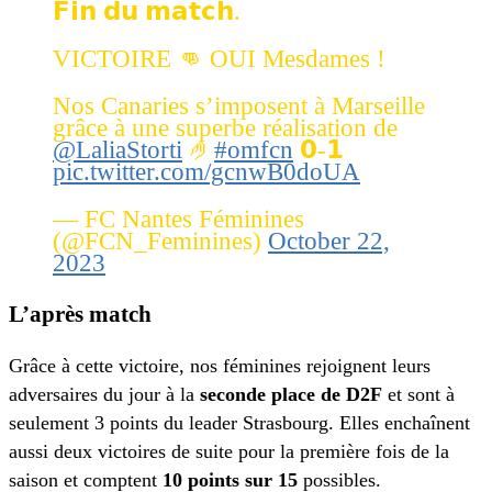
𝗙𝗶𝗻 𝗱𝘂 𝗺𝗮𝘁𝗰𝗵.
VICTOIRE 👊 OUI Mesdames !
Nos Canaries s’imposent à Marseille
grâce à une superbe réalisation de
@LaliaStorti
🤌
#omfcn
𝟬-𝟭
pic.twitter.com/gcnwB0doUA
— FC Nantes Féminines
(@FCN_Feminines)
October 22,
2023
L’après match
Grâce à cette victoire, nos féminines rejoignent leurs
adversaires du jour à la
seconde place de D2F
et sont à
seulement 3 points du leader Strasbourg. Elles enchaînent
aussi deux victoires de suite pour la première fois de la
saison et comptent
10 points sur 15
possibles.