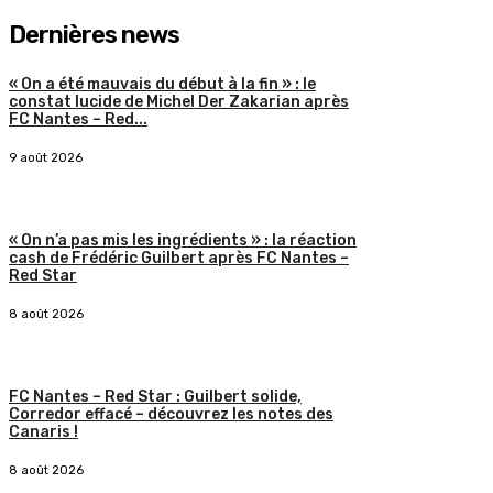
Dernières news
« On a été mauvais du début à la fin » : le
constat lucide de Michel Der Zakarian après
FC Nantes – Red...
9 août 2026
« On n’a pas mis les ingrédients » : la réaction
cash de Frédéric Guilbert après FC Nantes –
Red Star
8 août 2026
FC Nantes – Red Star : Guilbert solide,
Corredor effacé – découvrez les notes des
Canaris !
8 août 2026