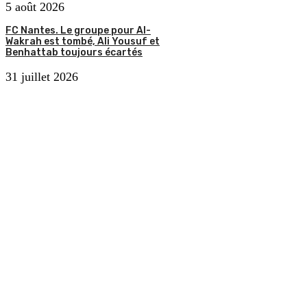
5 août 2026
FC Nantes. Le groupe pour Al-
Wakrah est tombé, Ali Yousuf et
Benhattab toujours écartés
31 juillet 2026