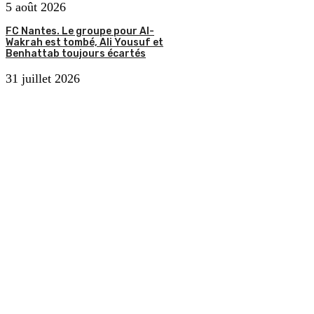
5 août 2026
FC Nantes. Le groupe pour Al-
Wakrah est tombé, Ali Yousuf et
Benhattab toujours écartés
31 juillet 2026