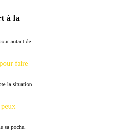
t à la
pour autant de
pour faire
e la situation
e peux
de sa poche.