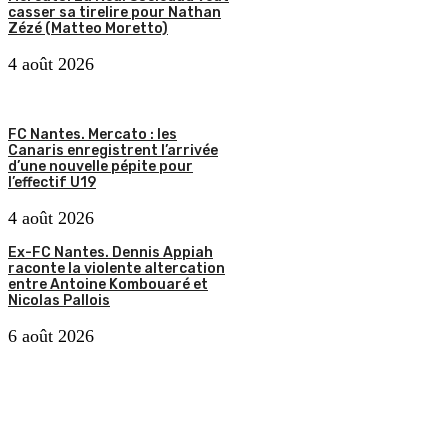
casser sa tirelire pour Nathan
Zézé (Matteo Moretto)
4 août 2026
FC Nantes. Mercato : les
Canaris enregistrent l’arrivée
d’une nouvelle pépite pour
l’effectif U19
4 août 2026
Ex-FC Nantes. Dennis Appiah
raconte la violente altercation
entre Antoine Kombouaré et
Nicolas Pallois
6 août 2026