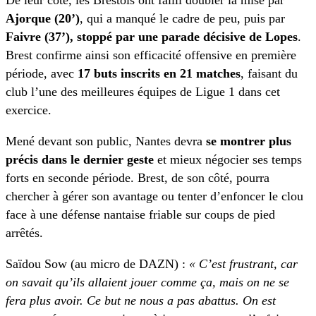
De leur côté, les Brestois ont failli doubler la mise par
Ajorque (20’)
, qui a manqué le cadre de peu, puis par
Faivre (37’), stoppé par une parade décisive de Lopes
.
Brest confirme ainsi son efficacité offensive en première
période, avec
17 buts inscrits en 21 matches
, faisant du
club l’une des meilleures équipes de Ligue 1 dans cet
exercice.
Mené devant son public, Nantes devra
se montrer plus
précis dans le dernier geste
et mieux négocier ses temps
forts en seconde période. Brest, de son côté, pourra
chercher à gérer son avantage ou tenter d’enfoncer le clou
face à une défense nantaise friable sur coups de pied
arrêtés.
Saïdou Sow (au micro de DAZN) :
« C’est frustrant, car
on savait qu’ils allaient jouer comme ça, mais on ne se
fera plus avoir. Ce but ne nous a pas abattus. On est