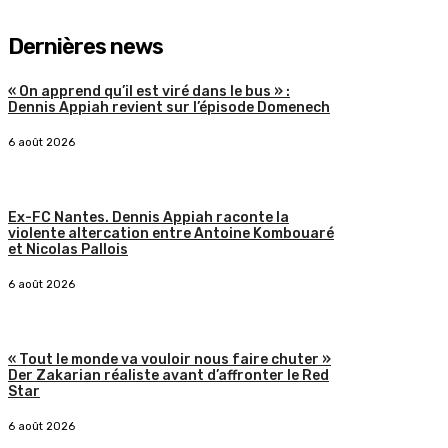
Dernières news
« On apprend qu’il est viré dans le bus » :
Dennis Appiah revient sur l’épisode Domenech
6 août 2026
Ex-FC Nantes. Dennis Appiah raconte la
violente altercation entre Antoine Kombouaré
et Nicolas Pallois
6 août 2026
« Tout le monde va vouloir nous faire chuter »
Der Zakarian réaliste avant d’affronter le Red
Star
6 août 2026